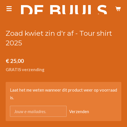
DE BUULS
Ga
direct
naar
de
Zoad kwiet zin d'r af - Tour shirt
hoofdinhoud
2025
€ 25,00
GRATIS verzending
Laat het me weten wanneer dit product weer op voorraad
is.
Verzenden